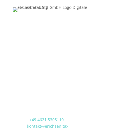
Digitale Steuerberatung für E-Commerce, Krypto-
Assets und Agenturen
erichsen.tax StB GmbH
Steuerberatungsgesellschaft
Süderende 2a
| 24850 Hüsby
Amtsgericht Flensburg – HRB16260
Geschäftsführung
Jan Erichsen, LL.B.
Steuerberater
Kontakt
Telefon:
+49 4621 5305110
E-Mail:
kontakt@erichsen.tax